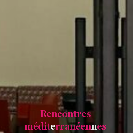
R
e
n
c
o
n
t
r
e
s
m
é
d
i
t
e
r
r
a
n
é
e
n
n
e
s