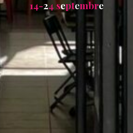
1
4
-
2
4
s
e
p
t
e
m
b
r
e