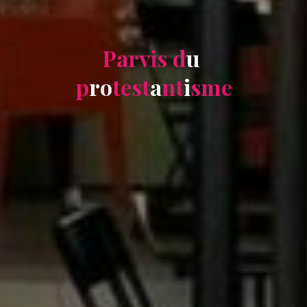
P
a
r
v
i
s
d
u
p
r
o
t
e
s
t
a
n
t
i
s
m
e