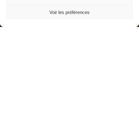
Voir les préférences
Venez faire la Fête… 21 juin à
19h
… de la Musique Apportez de quoi chanter, boire et
manger. Vendredi 21 juin à 19h et après.