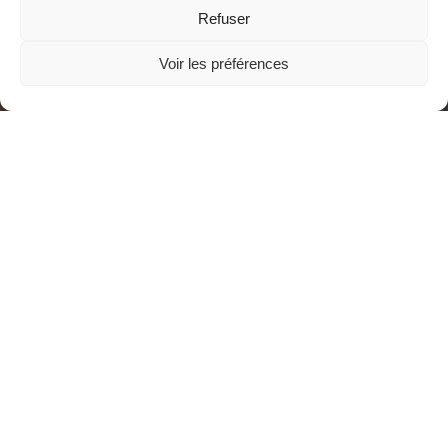
Refuser
Voir les préférences
L’exposition est à voir jusqu’à fin septembre.
Dernier
déjeuner-débat sur le thème, 26 septembre
Pendant 4 mois, rue Grignan, des activités d’accueil, de
nourriture et de réflexion : Bible, partage,….
Ce programme se vit en lien avec l’
Association diaconale
protestante Marhaban
détail du
Menu d’été