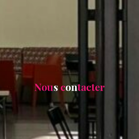
N
o
u
s
c
o
n
t
a
c
t
e
r