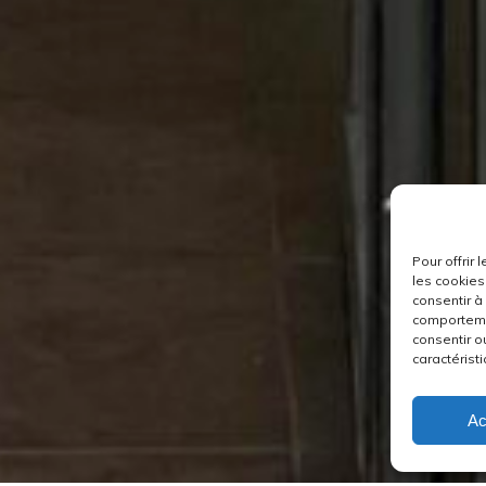
Pour offrir
les cookies
consentir à
comportemen
consentir o
caractéristi
Ac