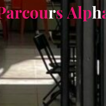
P
a
r
c
o
o
u
r
s
A
l
p
h